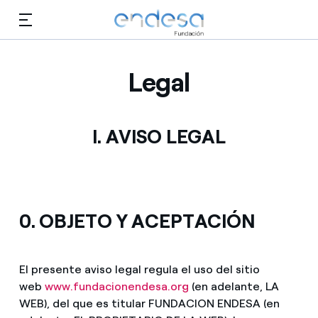
Saltar al contenido
Legal
Conócenos
Selected item
I. AVISO LEGAL
Educación
Empleo
Biodiversidad
0. OBJETO Y ACEPTACIÓN
Cultura
El presente aviso legal regula el uso del sitio
web
www.fundacionendesa.org
(en adelante, LA
Voluntariado
WEB), del que es titular FUNDACION ENDESA (en