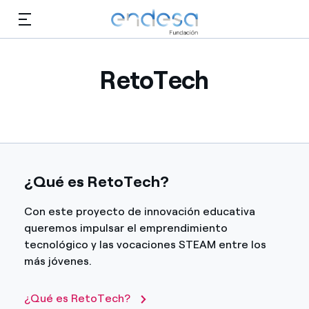
Saltar al contenido
RetoTech
Conócenos
Educación
Selected item
Empleo
¿Qué es RetoTech?
Biodiversidad
Con este proyecto de innovación educativa
queremos impulsar el emprendimiento
Cultura
tecnológico y las vocaciones STEAM entre los
más jóvenes.
Voluntariado
¿Qué es RetoTech?