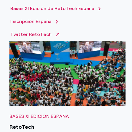
Prensa
Bases XI Edición de RetoTech España
Agenda
Inscripción España
Twitter RetoTech
BASES XI EDICIÓN ESPAÑA
RetoTech