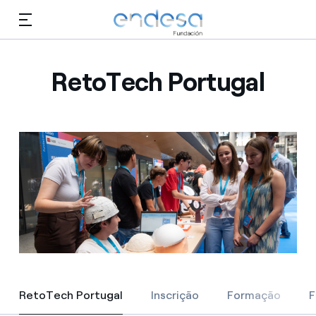
Saltar al contenido
RetoTech Portugal
Conócenos
Educación
Selected item
Empleo
Biodiversidad
Cultura
Voluntariado
RetoTech Portugal
RetoTech Portugal
Inscrição
Formação
F