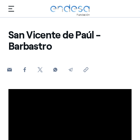
Saltar al contenido
San Vicente de Paúl -
Barbastro
Conócenos
Educación
Selected item
Empleo
Biodiversidad
Cultura
Voluntariado