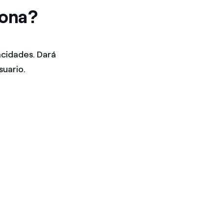
iona?
acidades. Dará
suario.