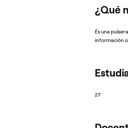
¿Qué n
És una pulser
información úti
Estudia
27
Docent