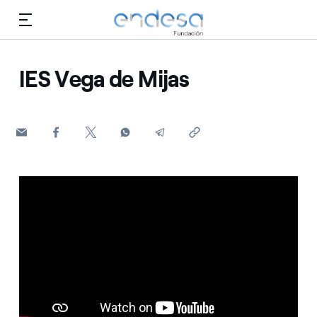
Saltar al contenido
IES Vega de Mijas
Conócenos
Educación
Selected item
Empleo
Biodiversidad
Cultura
Voluntariado