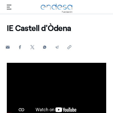
Saltar al contenido
IE Castell d'Òdena
Conócenos
Educación
Selected item
Empleo
Biodiversidad
Cultura
Voluntariado