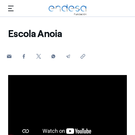
Saltar al contenido
Escola Anoia
Conócenos
Educación
Selected item
Empleo
Biodiversidad
Cultura
Voluntariado