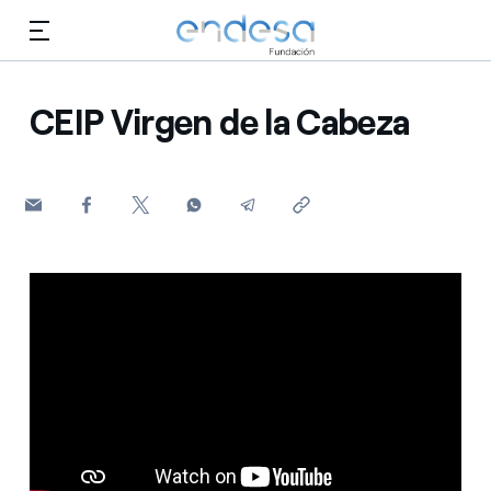
Saltar al contenido
CEIP Virgen de la Cabeza
Conócenos
Educación
Selected item
Empleo
Biodiversidad
Cultura
Voluntariado