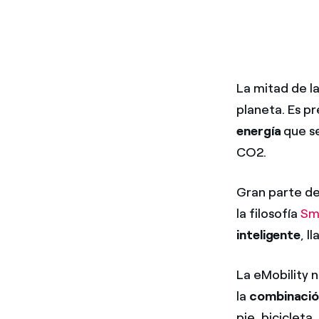
La mitad de la
planeta. Es p
energía
que se
CO2.
Gran parte de
la filosofía
Sm
inteligente
, l
La eMobility n
la
combinación
pie, bicicleta