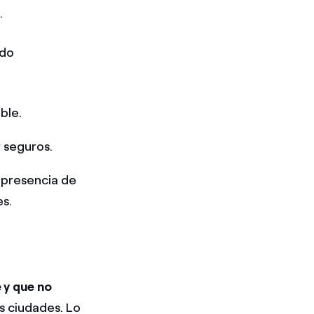
.
ndo
ble.
 seguros.
 presencia de
es.
e y que no
as ciudades. Lo