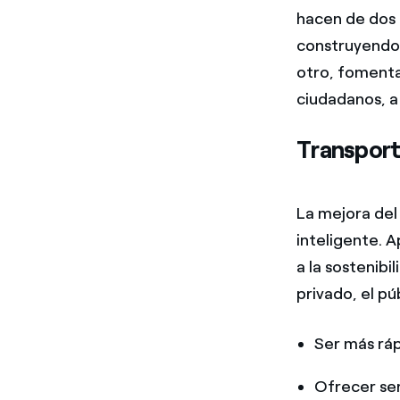
hacen de dos f
construyendo 
otro, foment
ciudadanos, a
Transport
La mejora del
inteligente. 
a la sostenib
privado, el p
Ser más rá
Ofrecer se