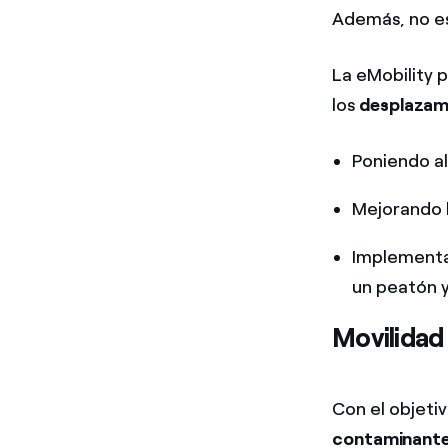
Además, no es
La eMobility 
los
desplazam
Poniendo al
Mejorando 
Implementa
un peatón y
Movilidad 
Con el objeti
contaminant