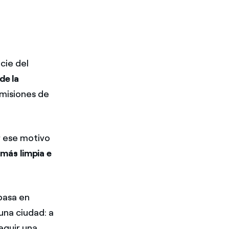
cie del
de la
emisiones de
r ese motivo
 más limpia e
 basa en
na ciudad: a
seguir una