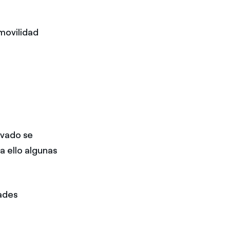
movilidad
ivado se
a ello algunas
dades